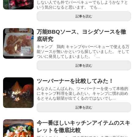
しない人でも外でバーベキューでもしようかな？と
いう気分になると思います。 でも...
記事を読む
万能BBQソース、ヨシダソースを徹
底研究
キャンプ 鶏肉 キャンプやバーベキューで使える万
能ソースが無いかといつも探していました。 そして
ついに発見してしまいました。「...
記事を読む
ツーバーナーを比較してみた！
みなさんこんばんわ。ツーバーナーを使って本格的
にキャンプ料理を楽しみたい。キャンプに慣れ始め
るとそんな願望が出てくるのではないでし...
記事を読む
今一番ほしいキッチンアイテムのスキ
レットを徹底比較