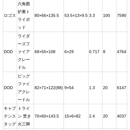
六角囲
炉裏ト
ロゴス
80×66×135.5
53.5×13×9.5
3.3
100
7590
ライポ
ッド
ライダ
ーズフ
DOD
ァイア
68×55×108
6×29
0.717
8
4764
クレー
ドル
ビッグ
ファイ
DOD
82×71×122(88)
9×54
1.3
20
6147
アクレ
ードル
キャプ
トライ
テンス
ン 焚き
70×60×143.5
15×6×82
2.4
20
4037
タッグ
火三脚