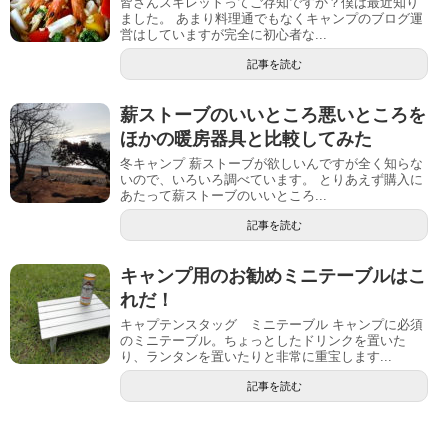
皆さんスキレットってご存知ですか？僕は最近知り
ました。 あまり料理通でもなくキャンプのブログ運
営はしていますが完全に初心者な...
記事を読む
薪ストーブのいいところ悪いところを
ほかの暖房器具と比較してみた
冬キャンプ 薪ストーブが欲しいんですが全く知らな
いので、いろいろ調べています。 とりあえず購入に
あたって薪ストーブのいいところ...
記事を読む
キャンプ用のお勧めミニテーブルはこ
れだ！
キャプテンスタッグ ミニテーブル キャンプに必須
のミニテーブル。ちょっとしたドリンクを置いた
り、ランタンを置いたりと非常に重宝します...
記事を読む