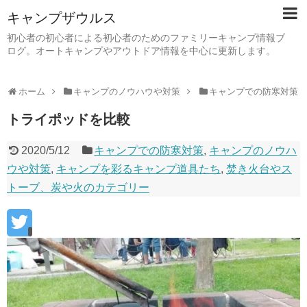
キャンプザウルス
初心者の初心者による初心者のためのファミリーキャンプ情報ブ
ログ。オートキャンプやアウトドア情報を中心に更新します。
ホーム
キャンプのノウハウや対策
キャンプでの防寒対策
トライポッドを比較
2020/5/12
キャンプでの防寒対策
,
キャンプのノウハ
ウや対策
,
キャンプを彩るキャンプ道具たち
,
焚き火台やス
トーブ、炭や火のカテゴリー