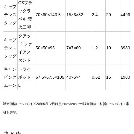
CSブラ
キャプ
ックラ
テンス
70×60×143.5
15×6×82
2.4
20
4496
ベル 焚
タッグ
火三脚
クアッ
キャプ
ド ファ
テンス
50×50×95
7×7×60
1.2
10
3980
イアス
タッグ
タンド
キャン
トライ
ピング
ポッド
67.5×67.5×105
40×6×4
0.62
15
1980
ムーン
L
販売価格については2020年5月12日時点のamazonでの販売価格。材質については主素
材を表記。
まとめ