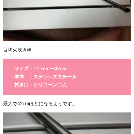
百均火吹き棒
サイズ：12.7cm〜42cm
本体 ：ステンレススチール
拭き口：シリコーンゴム
最大で42cmほどになるようです。