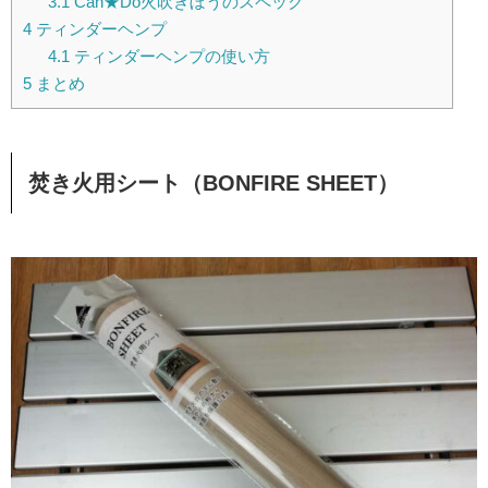
3.1
Can★Do火吹きぼうのスペック
4
ティンダーヘンプ
4.1
ティンダーヘンプの使い方
5
まとめ
焚き火用シート（BONFIRE SHEET）