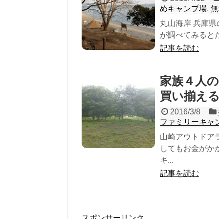
めキャンプ場
,
無
丸山海岸 兵庫
が調べてみるとた
記事を読む
家族４人
買い揃え
2016/3/8
ファミリーキャ
山崎アウトドア
してもお金がか
キ...
記事を読む
スポンサーリンク