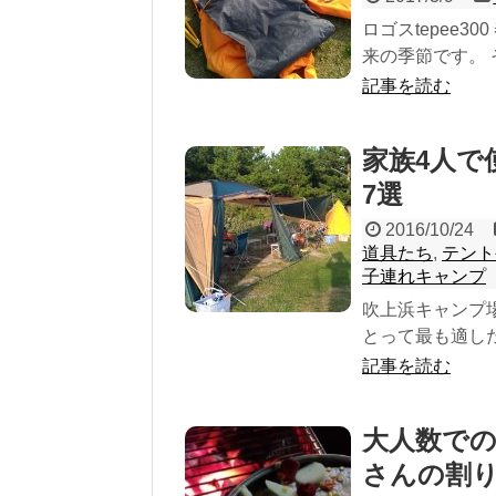
ロゴスtepee
来の季節です。 
記事を読む
家族4人で
7選
2016/10/24
道具たち
,
テント
子連れキャンプ
吹上浜キャンプ
とって最も適した
記事を読む
大人数で
さんの割