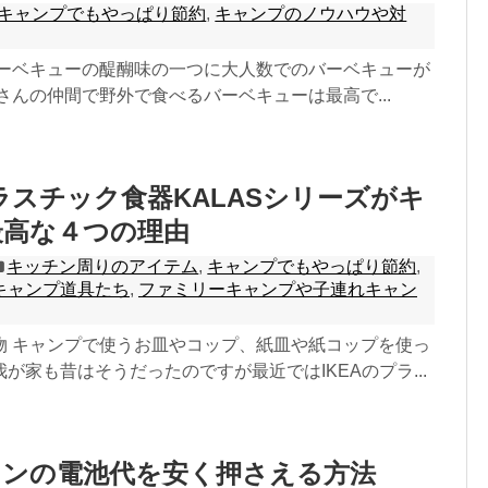
キャンプでもやっぱり節約
,
キャンプのノウハウや対
バーベキューの醍醐味の一つに大人数でのバーベキューが
さんの仲間で野外で食べるバーベキューは最高で...
プラスチック食器KALASシリーズがキ
最高な４つの理由
キッチン周りのアイテム
,
キャンプでもやっぱり節約
,
キャンプ道具たち
,
ファミリーキャンプや子連れキャン
物 キャンプで使うお皿やコップ、紙皿や紙コップを使っ
が家も昔はそうだったのですが最近ではIKEAのプラ...
タンの電池代を安く押さえる方法