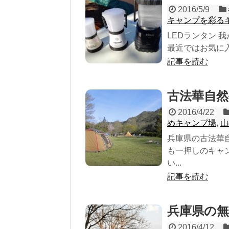
2016/5/9
キャンプを彩る
LEDランタン 
最近ではお気に入りの
記事を読む
古法華自
2016/4/22
めキャンプ場
,
山
兵庫県の古法華
も一押しのキャ
い...
記事を読む
兵庫県の無
2016/4/12