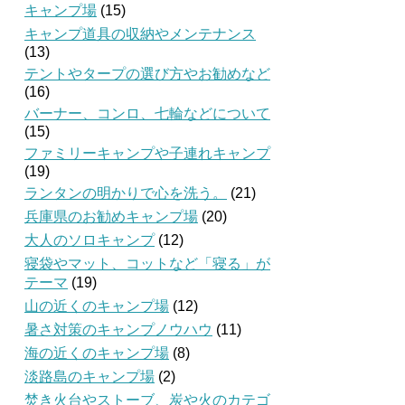
キャンプ場
(15)
キャンプ道具の収納やメンテナンス
(13)
テントやタープの選び方やお勧めなど
(16)
バーナー、コンロ、七輪などについて
(15)
ファミリーキャンプや子連れキャンプ
(19)
ランタンの明かりで心を洗う。
(21)
兵庫県のお勧めキャンプ場
(20)
大人のソロキャンプ
(12)
寝袋やマット、コットなど「寝る」が
テーマ
(19)
山の近くのキャンプ場
(12)
暑さ対策のキャンプノウハウ
(11)
海の近くのキャンプ場
(8)
淡路島のキャンプ場
(2)
焚き火台やストーブ、炭や火のカテゴ