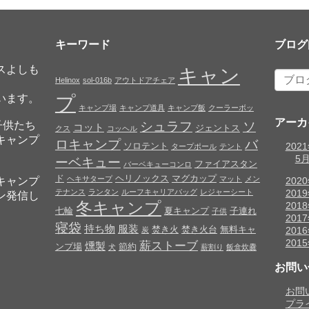
キーワード
ブログ
スよしも
キャン
Helinox
sol-016b
アウトドアチェア
プ
います。
キャンプ場
キャンプ道具
キャンプ飯
クーラーボッ
アーカ
子供たち
シュラフ
ソ
コット
ジェントス
クス
コッヘル
キャンプ
ロキャンプ
バ
ソロテント
202
タープポール
テント
5
ーベキュー
ファイアスタン
バーベキューコンロ
ド
ヘリノックス
マグカップ
ヘキサタープ
マット
メン
キャンプ
202
テナンス
ランタン
ルーフキャリアバッグ
レジャーシート
201
ン発信し
冬キャンプ
201
七輪
夏キャンプ
子連れ
子供
201
寝袋
持ち物
服装
焚き火
焚き火台
無料キャ
201
炭
201
薪ストーブ
燻製
ンプ場
節約
犬
薪割り
飯盒炊爨
お問い
お問
プラ