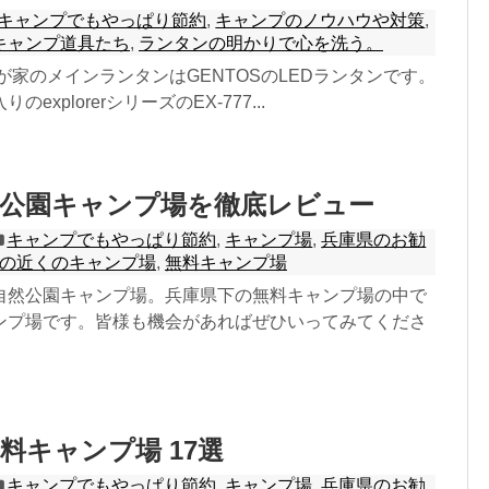
キャンプでもやっぱり節約
,
キャンプのノウハウや対策
,
キャンプ道具たち
,
ランタンの明かりで心を洗う。
我が家のメインランタンはGENTOSのLEDランタンです。
explorerシリーズのEX-777...
然公園キャンプ場を徹底レビュー
キャンプでもやっぱり節約
,
キャンプ場
,
兵庫県のお勧
の近くのキャンプ場
,
無料キャンプ場
自然公園キャンプ場。兵庫県下の無料キャンプ場の中で
ンプ場です。皆様も機会があればぜひいってみてくださ
料キャンプ場 17選
キャンプでもやっぱり節約
,
キャンプ場
,
兵庫県のお勧