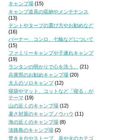
キャンプ場
(15)
キャンプ道具の収納やメンテナンス
(13)
テントやタープの選び方やお勧めなど
(16)
バーナー、コンロ、七輪などについて
(15)
ファミリーキャンプや子連れキャンプ
(19)
ランタンの明かりで心を洗う。
(21)
兵庫県のお勧めキャンプ場
(20)
大人のソロキャンプ
(12)
寝袋やマット、コットなど「寝る」が
テーマ
(19)
山の近くのキャンプ場
(12)
暑さ対策のキャンプノウハウ
(11)
海の近くのキャンプ場
(8)
淡路島のキャンプ場
(2)
焚き火台やストーブ、炭や火のカテゴ