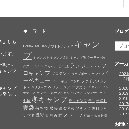
キーワード
ブログ
スよしも
キャン
Helinox
sol-016b
アウトドアチェア
プ
います。
キャンプ場
キャンプ道具
キャンプ飯
クーラーボッ
アーカ
子供たち
シュラフ
ソ
コット
ジェントス
クス
コッヘル
キャンプ
ロキャンプ
バ
ソロテント
202
タープポール
テント
5
ーベキュー
ファイアスタン
バーベキューコンロ
ド
ヘリノックス
マグカップ
ヘキサタープ
マット
メン
キャンプ
202
テナンス
ランタン
ルーフキャリアバッグ
レジャーシート
201
ン発信し
冬キャンプ
201
七輪
夏キャンプ
子連れ
子供
201
寝袋
持ち物
服装
焚き火
焚き火台
無料キャ
201
炭
201
薪ストーブ
燻製
ンプ場
節約
犬
薪割り
飯盒炊爨
お問い