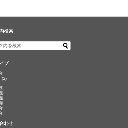
内検索
イブ
1年
月
(2)
0年
9年
8年
7年
6年
5年
合わせ