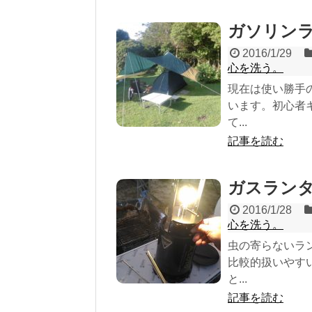
ガソリン
2016/1/29
心を洗う。
現在は使い勝手
います。初心者
て...
記事を読む
ガスラン
2016/1/28
心を洗う。
虫の寄らないラ
比較的扱いやす
と...
記事を読む