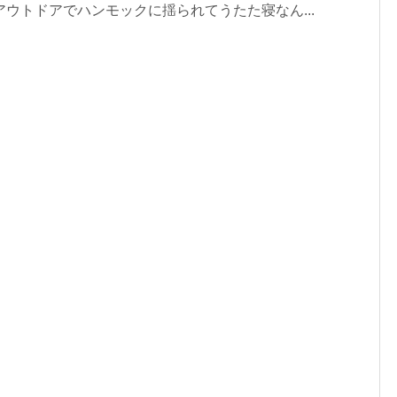
ウトドアでハンモックに揺られてうたた寝なん...