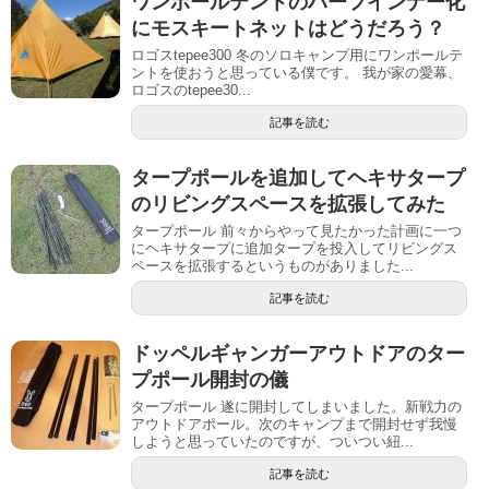
ワンポールテントのハーフインナー化
にモスキートネットはどうだろう？
ロゴスtepee300 冬のソロキャンプ用にワンポールテ
ントを使おうと思っている僕です。 我が家の愛幕、
ロゴスのtepee30...
記事を読む
タープポールを追加してヘキサタープ
のリビングスペースを拡張してみた
タープポール 前々からやって見たかった計画に一つ
にヘキサタープに追加タープを投入してリビングス
ペースを拡張するというものがありました...
記事を読む
ドッペルギャンガーアウトドアのター
プポール開封の儀
タープポール 遂に開封してしまいました。新戦力の
アウトドアポール。次のキャンプまで開封せず我慢
しようと思っていたのですが、ついつい紐...
記事を読む