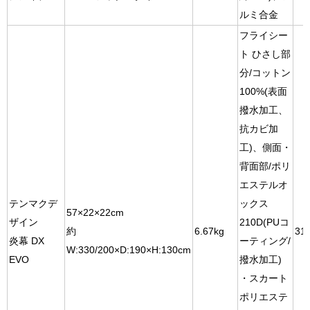
ルミ合金
フライシー
ト ひさし部
分/コットン
100%(表面
撥水加工、
抗カビ加
工)、側面・
背面部/ポリ
エステルオ
テンマクデ
ックス
57×22×22cm
ザイン
210D(PUコ
約
6.67kg
31
炎幕 DX
ーティング/
W:330/200×D:190×H:130cm
EVO
撥水加工)
・スカート
ポリエステ