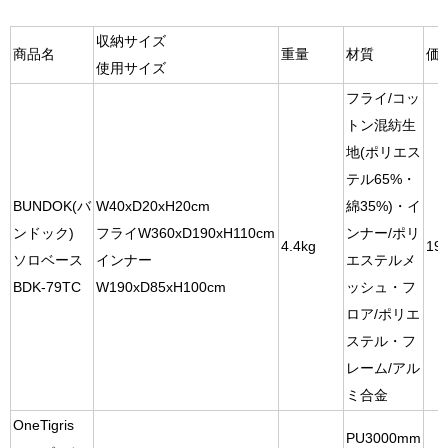
収納サイズ
商品名
重量
材質
価
使用サイズ
フライ/コッ
トン混紡生
地(ポリエス
テル65%・
BUNDOK(バ
W40xD20xH20cm
綿35%)・イ
ンドック)
フライW360xD190xH110cm
ンナー/ポリ
4.4kg
19,
ソロベース
インナー
エステルメ
BDK-79TC
W190xD85xH100cm
ッシュ・フ
ロア/ポリエ
ステル・フ
レーム/アル
ミ合金
OneTigris
PU3000mm