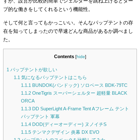
すが、設営が比較的簡単でシェルターを跳ね上げるとター
プ的な働きをしてくれるという機能性。
そして何と言ってもかっこいい。そんなパップテントの存
在を知ってしまったので早速どんな商品があるか調べまし
た。
Contents
[
hide
]
1
パップテントが欲しい
1.1
気になるパップテントはこちら
1.1.1
BUNDOK(バンドック) ソロベース BDK-79TC
1.1.2
OneTigris スーパーシェルター 超軽量 BLACK
ORCA
1.1.3
DD SuperLight A-Frame Tent Aフレーム テント
パップテント 軍幕
1.1.4
DOD(ディーオーディー) ヌノイチS
1.1.5
テンマクデザイン 炎幕 DX EVO
1.2
パップテントのスペックを比較してみた