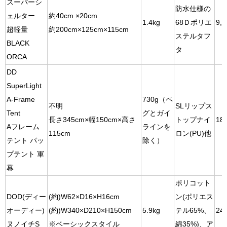
スーパーシ
防水仕様の
ェルター
約40cm ×20cm
1.4kg
68Ｄポリエ
9,2
超軽量
約200cm×125cm×115cm
ステルタフ
BLACK
タ
ORCA
DD
SuperLight
A-Frame
730g（ペ
不明
SLリップス
Tent
グとガイ
長さ345cm×幅150cm×高さ
トップナイ
18
Aフレーム
ラインを
115cm
ロン(PU)他
テント パッ
除く）
プテント 軍
幕
ポリコット
DOD(ディー
(約)W62×D16×H16cm
ン(ポリエス
オーディー)
(約)W340×D210×H150cm
5.9kg
テル65%、
24
ヌノイチS
※ベーシックスタイル
綿35%)、ア