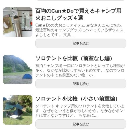
百均のCan★Doで買えるキャンプ用
火おこしグッズ４選
Can★Doの火おこしアイテム みなさんこんにちわ。
最近百均のキャンプグッズにハマっているザウルス
よしもとです。 文具...
記事を読む
ソロテントを比較（前室なし編）
福泊キャンプ場 一口にソロテントといっても種類が
多く、なかなか比較しずらいものです。 なのでソロ
テントの中でも前室のない物、小...
記事を読む
ソロテントを比較（小さい前室編）
ソロテント キャンプ用のソロテントを比較していま
す。なぜかというと僕が欲しいから。なかなかポン
とは買えないですけど。 ちなみに...
記事を読む