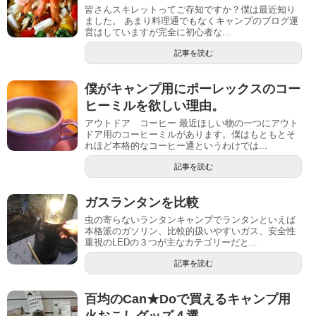
皆さんスキレットってご存知ですか？僕は最近知り
ました。 あまり料理通でもなくキャンプのブログ運
営はしていますが完全に初心者な...
記事を読む
僕がキャンプ用にポーレックスのコー
ヒーミルを欲しい理由。
アウトドア コーヒー 最近ほしい物の一つにアウト
ドア用のコーヒーミルがあります。僕はもともとそ
れほど本格的なコーヒー通というわけでは...
記事を読む
ガスランタンを比較
虫の寄らないランタンキャンプでランタンといえば
本格派のガソリン、比較的扱いやすいガス、安全性
重視のLEDの３つが主なカテゴリーだと...
記事を読む
百均のCan★Doで買えるキャンプ用
火おこしグッズ４選