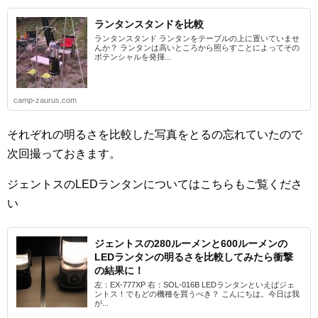
ランタンスタンドを比較
ランタンスタンド ランタンをテーブルの上に置いていませ
んか？ ランタンは高いところから照らすことによってその
ポテンシャルを発揮...
camp-zaurus.com
それぞれの明るさを比較した写真をとるの忘れていたので
次回撮っておきます。
ジェントスのLEDランタンについてはこちらもご覧くださ
い
ジェントスの280ルーメンと600ルーメンの
LEDランタンの明るさを比較してみたら衝撃
の結果に！
左：EX-777XP 右：SOL-016B LEDランタンといえばジェ
ントス！でもどの機種を買うべき？ こんにちは。今日は我
が...