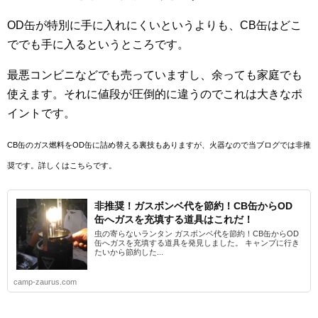
OD缶が特別に手に入れにくいというよりも、CB缶はどこ
ででも手に入るというところです。
最悪コンビニなどでも売っていますし、余っても家庭でも
使えます。それに値段が圧倒的に違うのでこれは大きなポ
イントです。
CB缶のガス燃料をOD缶に詰め替える裏技もありますが、火器なので当ブログでは非推
奨です。詳しくはこちらです。
非推奨！ガスボンベ代を節約！CB缶からOD
缶へガスを充填する道具はこれだ！
虫の寄らないランタン ガスボンベ代を節約！CB缶からOD
缶へガスを充填する道具を発見しました。 キャンプに行き
たいから節約した...
camp-zaurus.com