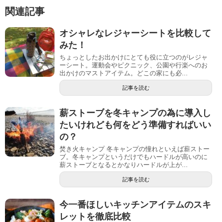
関連記事
オシャレなレジャーシートを比較して
みた！
ちょっとしたお出かけにとても役に立つのがレジャ
ーシート。運動会やピクニック、公園や行楽へのお
出かけのマストアイテム。どこの家にも必...
記事を読む
薪ストーブを冬キャンプの為に導入し
たいけれども何をどう準備すればいい
の？
焚き火キャンプ 冬キャンプの憧れといえば薪ストー
ブ。冬キャンプというだけでもハードルが高いのに
薪ストーブとなるとかなりハードルが上が...
記事を読む
今一番ほしいキッチンアイテムのスキ
レットを徹底比較