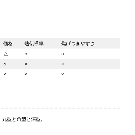
。
価格
熱伝導率
焦げつきやすさ
△
○
○
○
×
×
×
×
×
。丸型と角型と深型。