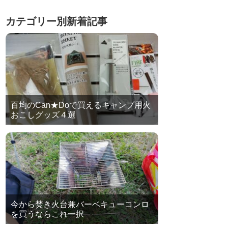
カテゴリー別新着記事
百均のCan★Doで買えるキャンプ用火
おこしグッズ４選
今から焚き火台兼バーベキューコンロ
を買うならこれ一択