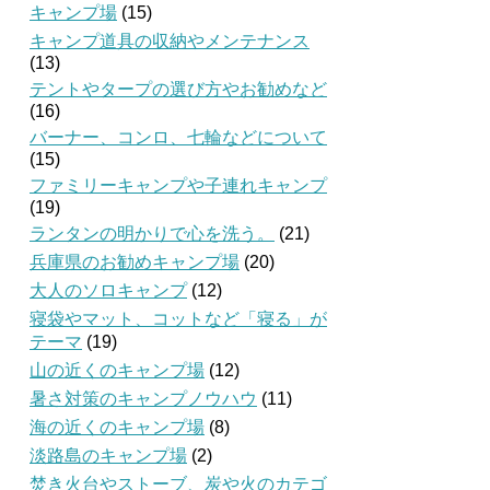
キャンプ場
(15)
キャンプ道具の収納やメンテナンス
(13)
テントやタープの選び方やお勧めなど
(16)
バーナー、コンロ、七輪などについて
(15)
ファミリーキャンプや子連れキャンプ
(19)
ランタンの明かりで心を洗う。
(21)
兵庫県のお勧めキャンプ場
(20)
大人のソロキャンプ
(12)
寝袋やマット、コットなど「寝る」が
テーマ
(19)
山の近くのキャンプ場
(12)
暑さ対策のキャンプノウハウ
(11)
海の近くのキャンプ場
(8)
淡路島のキャンプ場
(2)
焚き火台やストーブ、炭や火のカテゴ