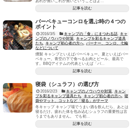
あれが無いこれが無いということはよ...
記事を読む
バーベキューコンロを選ぶ時の４つの
ポイント
2016/3/5
キャンプの「食」にまつわる話
,
キャ
ンプのノウハウや対策
,
キャンプを彩るキャンプ道具
たち
,
キャンプ初心者の方へ
,
バーナー、コンロ、七輪
などについて
燻製 キャンプといえばバーベキュー。夏といえばバー
ベキュー。青空の下で食べるお肉とビール、最高で
す。BBQアイテムの代表といえば「バ...
記事を読む
寝袋（シュラフ）の選び方
2016/2/23
キャンプのノウハウや対策
,
キャン
プを彩るキャンプ道具たち
,
キャンプ初心者の方へ
,
寝
袋やマット、コットなど「寝る」がテーマ
冬キャップ キャンプ場でうまい酒を飲んだら、あとは
寝るだけ。疲れた体を包み込むシュラフの重要性は言
うまでもありません。 でも初...
記事を読む