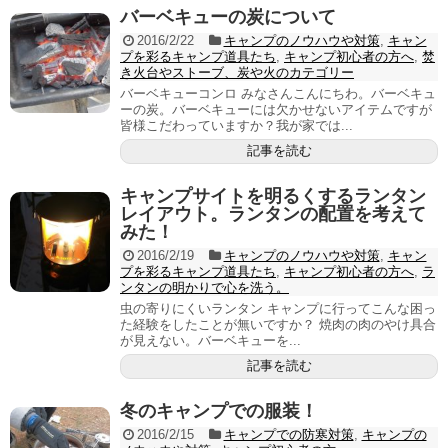
バーベキューの炭について
2016/2/22
キャンプのノウハウや対策
,
キャン
プを彩るキャンプ道具たち
,
キャンプ初心者の方へ
,
焚
き火台やストーブ、炭や火のカテゴリー
バーベキューコンロ みなさんこんにちわ。バーベキュ
ーの炭。バーベキューには欠かせないアイテムですが
皆様こだわっていますか？我が家では...
記事を読む
キャンプサイトを明るくするランタン
レイアウト。ランタンの配置を考えて
みた！
2016/2/19
キャンプのノウハウや対策
,
キャン
プを彩るキャンプ道具たち
,
キャンプ初心者の方へ
,
ラ
ンタンの明かりで心を洗う。
虫の寄りにくいランタン キャンプに行ってこんな困っ
た経験をしたことが無いですか？ 焼肉の肉のやけ具合
が見えない。バーベキューを...
記事を読む
冬のキャンプでの服装！
2016/2/15
キャンプでの防寒対策
,
キャンプの