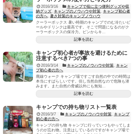
2016/3/16
キャンプで役に立つ便利グッズや収
納グッズ
,
キャンプのノウハウや対策
,
キャンプ初心者
の方へ
,
暑さ対策のキャンプノウハウ
クーラーボックス 暑い時期のキャンプでのむ冷たいビ
ールやドリンクは最高です。そこで問題になるのがク
ーラーボックスの保冷力。ピンからキ...
記事を読む
キャンプ初心者が事故を避けるために
注意するべき7つの事
2016/3/14
キャンプのノウハウや対策
,
キャン
プ初心者の方へ
廃線ウォーク キャンプ場ですごす自然の中での時間は
本当にすばらしいです。但し当然自然なので危険も潜
みます。また自然の脅威以外にも無知...
記事を読む
キャンプでの持ち物リスト一覧表
2016/3/7
キャンプのノウハウや対策
,
キャンプ
初心者の方へ
キャンプの持ち物 キャンプに行っていつもやってしま
うのが忘れ物。注意はしているのですがキャンプ場で