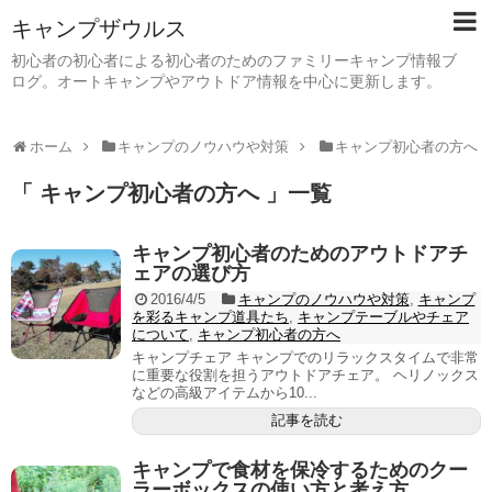
キャンプザウルス
初心者の初心者による初心者のためのファミリーキャンプ情報ブ
ログ。オートキャンプやアウトドア情報を中心に更新します。
ホーム
キャンプのノウハウや対策
キャンプ初心者の方へ
「 キャンプ初心者の方へ 」一覧
キャンプ初心者のためのアウトドアチ
ェアの選び方
2016/4/5
キャンプのノウハウや対策
,
キャンプ
を彩るキャンプ道具たち
,
キャンプテーブルやチェア
について
,
キャンプ初心者の方へ
キャンプチェア キャンプでのリラックスタイムで非常
に重要な役割を担うアウトドアチェア。 ヘリノックス
などの高級アイテムから10...
記事を読む
キャンプで食材を保冷するためのクー
ラーボックスの使い方と考え方