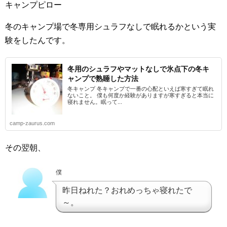
キャンプピロー
冬のキャンプ場で冬専用シュラフなしで眠れるかという実
験をしたんです。
冬用のシュラフやマットなしで氷点下の冬キ
ャンプで熟睡した方法
冬キャンプ 冬キャンプで一番の心配といえば寒すぎて眠れ
ないこと。 僕も何度か経験がありますが寒すぎると本当に
寝れません。眠って...
camp-zaurus.com
その翌朝、
僕
昨日ねれた？おれめっちゃ寝れたで
～。