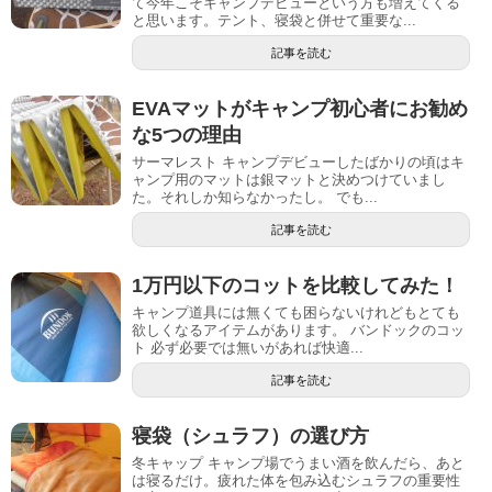
て今年こそキャンプデビューという方も増えてくる
と思います。テント、寝袋と併せて重要な...
記事を読む
EVAマットがキャンプ初心者にお勧め
な5つの理由
サーマレスト キャンプデビューしたばかりの頃はキ
ャンプ用のマットは銀マットと決めつけていまし
た。それしか知らなかったし。 でも...
記事を読む
1万円以下のコットを比較してみた！
キャンプ道具には無くても困らないけれどもとても
欲しくなるアイテムがあります。 バンドックのコッ
ト 必ず必要では無いがあれば快適...
記事を読む
寝袋（シュラフ）の選び方
冬キャップ キャンプ場でうまい酒を飲んだら、あと
は寝るだけ。疲れた体を包み込むシュラフの重要性