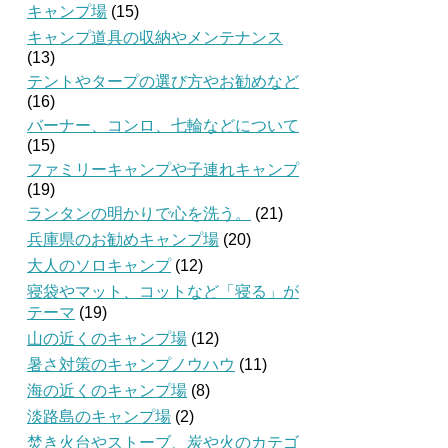
キャンプ場
(15)
キャンプ道具の収納やメンテナンス
(13)
テントやタープの選び方やお勧めなど
(16)
バーナー、コンロ、七輪などについて
(15)
ファミリーキャンプや子連れキャンプ
(19)
ランタンの明かりで心を洗う。
(21)
兵庫県のお勧めキャンプ場
(20)
大人のソロキャンプ
(12)
寝袋やマット、コットなど「寝る」が
テーマ
(19)
山の近くのキャンプ場
(12)
暑さ対策のキャンプノウハウ
(11)
海の近くのキャンプ場
(8)
淡路島のキャンプ場
(2)
焚き火台やストーブ、炭や火のカテゴ