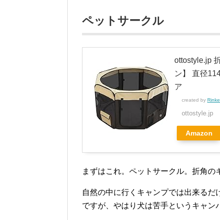
ペットサークル
ottosty
ン】 直径11
ア
created by
Rinke
ottostyle.jp
Amazon
まずはこれ。ペットサークル。折角の
自然の中に行くキャンプでは出来るだ
ですが、やはり犬は苦手というキャン