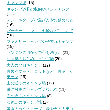
キャンプ場
(15)
キャンプ道具の収納やメンテナンス
(13)
テントやタープの選び方やお勧めなど
(16)
バーナー、コンロ、七輪などについて
(15)
ファミリーキャンプや子連れキャンプ
(19)
ランタンの明かりで心を洗う。
(21)
兵庫県のお勧めキャンプ場
(20)
大人のソロキャンプ
(12)
寝袋やマット、コットなど「寝る」が
テーマ
(19)
山の近くのキャンプ場
(12)
暑さ対策のキャンプノウハウ
(11)
海の近くのキャンプ場
(8)
淡路島のキャンプ場
(2)
焚き火台やストーブ、炭や火のカテゴ