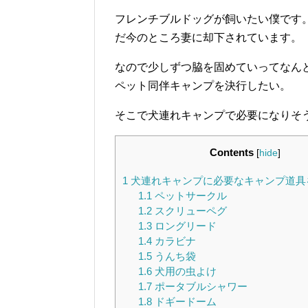
フレンチブルドッグが飼いたい僕です
だ今のところ妻に却下されています。
なので少しずつ脇を固めていってなん
ペット同伴キャンプを決行したい。
そこで犬連れキャンプで必要になりそ
Contents
[
hide
]
1
犬連れキャンプに必要なキャンプ道具
1.1
ペットサークル
1.2
スクリューペグ
1.3
ロングリード
1.4
カラビナ
1.5
うんち袋
1.6
犬用の虫よけ
1.7
ポータブルシャワー
1.8
ドギードーム