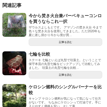
関連記事
今から焚き火台兼バーベキューコンロ
を買うならこれ一択
ザウルスよしもとです。 アマゾンの焚き火台 今まで
色々な焚き火台を使用してきました。ただ2020年も
夏に差し掛かり今から僕が買...
記事を読む
七輪を比較
ステーキ 七輪といえば丸型で珪藻土。ということで
保守本流の丸型七輪をピックアップして比較してみ
ました。 珪藻土の丸型七輪を比較...
記事を読む
ケロシン燃料のシングルバーナーを比
較
キャンプ ケロシン燃料が気になって気になって仕方
がないです。 ちなみにケロシンって灯油です。手に
入りやすく価格も安い。そして寒...