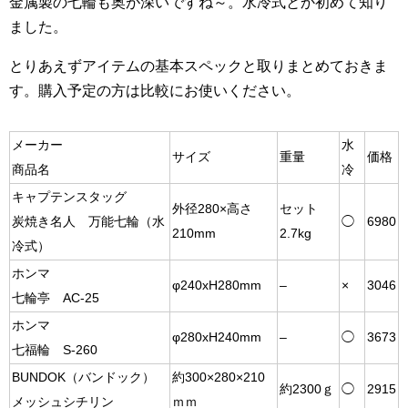
金属製の七輪も奥が深いですね～。水冷式とか初めて知り
ました。
とりあえずアイテムの基本スペックと取りまとめておきま
す。購入予定の方は比較にお使いください。
メーカー
水
サイズ
重量
価格
商品名
冷
キャプテンスタッグ
外径280×高さ
セット
炭焼き名人 万能七輪（水
◯
6980
210mm
2.7kg
冷式）
ホンマ
φ240xH280mm
–
×
3046
七輪亭 AC-25
ホンマ
φ280xH240mm
–
◯
3673
七福輪 S-260
BUNDOK（バンドック）
約300×280×210
約2300ｇ
◯
2915
メッシュシチリン
ｍｍ