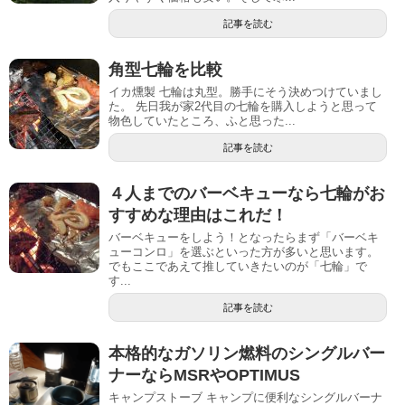
記事を読む
角型七輪を比較
イカ燻製 七輪は丸型。勝手にそう決めつけていまし
た。 先日我が家2代目の七輪を購入しようと思って
物色していたところ、ふと思った...
記事を読む
４人までのバーベキューなら七輪がお
すすめな理由はこれだ！
バーベキューをしよう！となったらまず「バーベキ
ューコンロ」を選ぶといった方が多いと思います。
でもここであえて推していきたいのが「七輪」で
す...
記事を読む
本格的なガソリン燃料のシングルバー
ナーならMSRやOPTIMUS
キャンプストーブ キャンプに便利なシングルバーナ