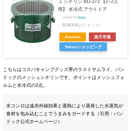
ュ シチリン BD-373 【1~2人
用】 水冷式 アウトドア
created by
Rinker
BUNDOK(バンドック)
Amazon
楽天市場
Yahooショッピング
こちらはコスパキャンプグッズ界のラストサムライ、バン
ドックのメッシュシチリンです。ポイントはメッシュフォ
ルムと水冷式の2点。
水コンロは遠赤外線効果と過熱により蒸発した水蒸気が
食材を包み込むことでうまみをガードする（引用：バン
ドック公式ホームページ）